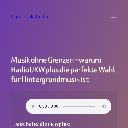
Zum
Inhalt
Leipzig Lokalradio
springen
Musik ohne Grenzen – warum
RadioUKWplus die perfekte Wahl
für Hintergrundmusik ist
Jetzt bei RadioUKWplus: