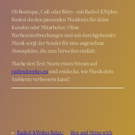
Ob Boutique, Café oder Büro – mit RadioUKWplus
findest du den passenden Musikmix für deine
Kunden oder Mitarbeiter. Ohne
Werbeunterbrechungen und mit durchgehender
Musik sorgt der Sender für eine angenehme
Atmosphäre, die zum Verweilen einlädt.
Mache den Test: Starte einen Stream auf
radioukwplus.eu
und entdecke, wie Musik dein
Ambiente verbessern kann!
←
RadioUKWplus Relax:
Rise and Shine with