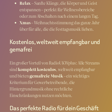
Relax
– Sanfte Klänge, die Körper und Geist
entspannen – perfekt für Wellnessbereiche
oder zum Abschalten nach einem langen Tag.
Xmas
– Weihnachtsstimmung das ganze Jahr
über für alle, die die Festtagsmusik lieben.
Kostenlos, weltweit empfangbar und
gemafrei
Ein großer Vorteil von RadioUKWplus: Alle Streams
sind
komplett kostenlos
, weltweit empfangbar
und bieten
gemafreie Musik
– ein wichtiges
Kriterium für Gewerbetreibende, die
Hintergrundmusik ohne rechtliche
Einschränkungen nutzen möchten.
Das perfekte Radio für dein Geschäft