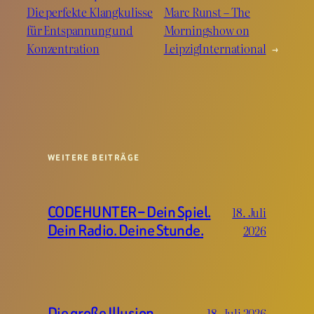
Die perfekte Klangkulisse
Marc Runst – The
für Entspannung und
Morningshow on
Konzentration
LeipzigInternational
→
WEITERE BEITRÄGE
CODEHUNTER – Dein Spiel.
18. Juli
Dein Radio. Deine Stunde.
2026
Die große Illusion
18. Juli 2026