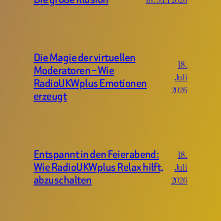
Die Magie der virtuellen
18.
Moderatoren – Wie
Juli
RadioUKWplus Emotionen
2026
erzeugt
Entspannt in den Feierabend:
18.
Wie RadioUKWplus Relax hilft,
Juli
abzuschalten
2026