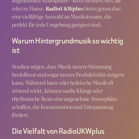
angenehmen Atmosphäre – sei es im Büro, im Café
oder zu Hause.
RadioUKWplus
bietet genau das:
eine vielfältige Auswahl an Musikstreams, die
perfekt für jede Umgebung geeignet sind.
Warum Hintergrundmusik so wichtig
ist
Studien zeigen, dass Musik unsere Stimmung
beeinflusst und sogar unsere Produktivität steigern
kann. Während laute oder hektische Musik oft
störend wirkt, können sanfte Klänge oder
rhythmische Beats eine angenehme Atmosphäre
schaffen, die Konzentration und Entspannung
fördert.
Die Vielfalt von RadioUKWplus