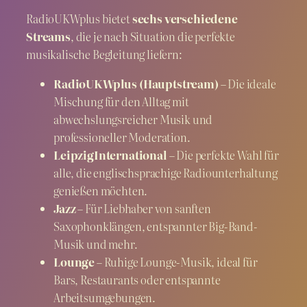
RadioUKWplus bietet
sechs verschiedene
Streams
, die je nach Situation die perfekte
musikalische Begleitung liefern:
RadioUKWplus (Hauptstream)
– Die ideale
Mischung für den Alltag mit
abwechslungsreicher Musik und
professioneller Moderation.
LeipzigInternational
– Die perfekte Wahl für
alle, die englischsprachige Radiounterhaltung
genießen möchten.
Jazz
– Für Liebhaber von sanften
Saxophonklängen, entspannter Big-Band-
Musik und mehr.
Lounge
– Ruhige Lounge-Musik, ideal für
Bars, Restaurants oder entspannte
Arbeitsumgebungen.