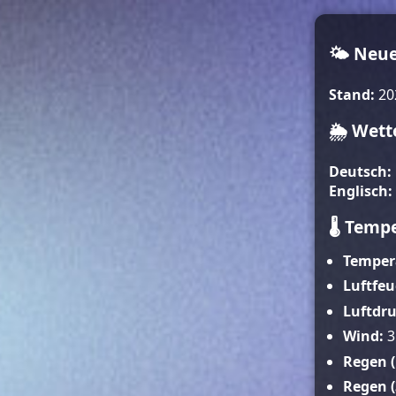
🌤️ Neu
Stand:
20
🌦️ Wett
Deutsch:
Englisch:
🌡️ Temp
Temper
Luftfeu
Luftdru
Wind:
3
Regen (
Regen (