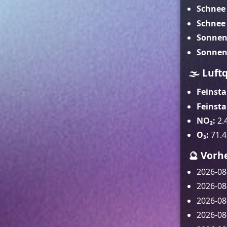
Schnee 
Schnee 
Sonnen
Sonnen
🌫️ Luft
Feinsta
Feinst
NO₂:
2.
O₃:
71.4
🔮 Vorh
2026-08
2026-08
2026-08
2026-08