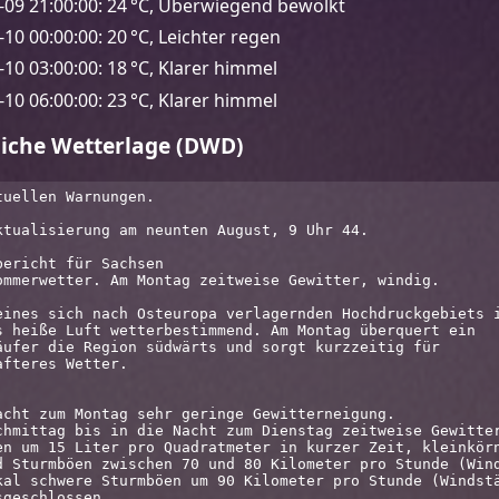
-09 21:00:00: 24 °C, Überwiegend bewölkt
10 00:00:00: 20 °C, Leichter regen
-10 03:00:00: 18 °C, Klarer himmel
-10 06:00:00: 23 °C, Klarer himmel
liche Wetterlage (DWD)
uellen Warnungen.

ktualisierung am neunten August, 9 Uhr 44.

ericht für Sachsen

ommerwetter. Am Montag zeitweise Gewitter, windig.

eines sich nach Osteuropa verlagernden Hochdruckgebiets i
s heiße Luft wetterbestimmend. Am Montag überquert ein 
äufer die Region südwärts und sorgt kurzzeitig für 
fteres Wetter. 



acht zum Montag sehr geringe Gewitterneigung.

chmittag bis in die Nacht zum Dienstag zeitweise Gewitter
en um 15 Liter pro Quadratmeter in kurzer Zeit, kleinkörn
d Sturmböen zwischen 70 und 80 Kilometer pro Stunde (Wind
kal schwere Sturmböen um 90 Kilometer pro Stunde (Windstä
geschlossen.
