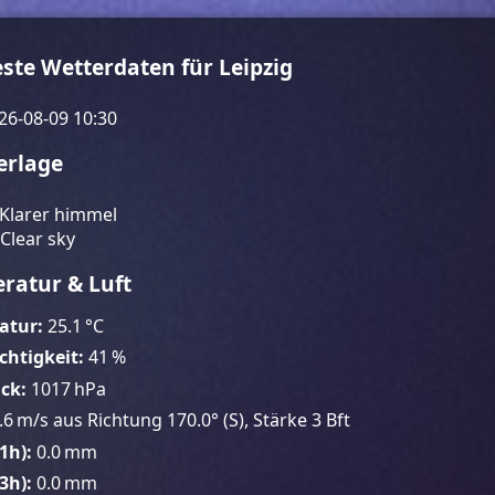
este Wetterdaten für Leipzig
26-08-09 10:30
erlage
Klarer himmel
Clear sky
eratur & Luft
atur:
25.1 °C
chtigkeit:
41 %
ck:
1017 hPa
.6 m/s aus Richtung 170.0° (S), Stärke 3 Bft
1h):
0.0 mm
3h):
0.0 mm