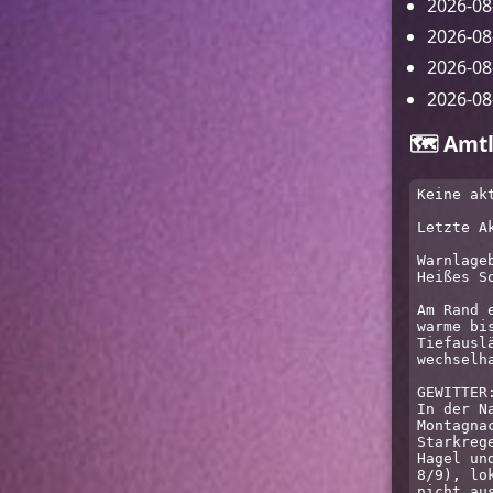
2026-08
2026-08-
2026-08
2026-08
🗺️ Amt
Keine akt
Letzte A
Warnlageb
Heißes S
Am Rand 
warme bi
Tiefausl
wechselha
GEWITTER:
In der N
Montagna
Starkreg
Hagel un
8/9), lo
nicht aus