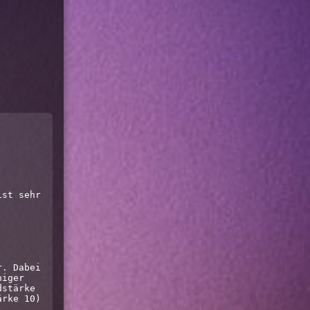
st sehr 
. Dabei 
iger 
stärke 
rke 10) 