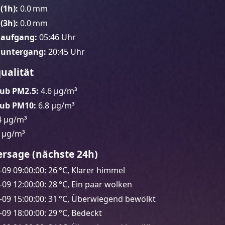
(1h):
0.0 mm
(3h):
0.0 mm
aufgang:
05:46 Uhr
untergang:
20:45 Uhr
qualität
ub PM2.5:
4.6 µg/m³
aub PM10:
6.8 µg/m³
4 µg/m³
 µg/m³
ersage (nächste 24h)
-09 09:00:00: 26 °C, Klarer himmel
-09 12:00:00: 28 °C, Ein paar wolken
-09 15:00:00: 31 °C, Überwiegend bewölkt
-09 18:00:00: 29 °C, Bedeckt