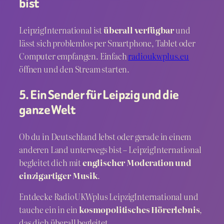
bist
LeipzigInternational ist
überall verfügbar
und
lässt sich problemlos per Smartphone, Tablet oder
Computer empfangen. Einfach
radioukwplus.eu
öffnen und den Stream starten.
5. Ein Sender für Leipzig und die
ganze Welt
Ob du in Deutschland lebst oder gerade in einem
anderen Land unterwegs bist – LeipzigInternational
begleitet dich mit
englischer Moderation und
einzigartiger Musik
.
Entdecke RadioUKWplus LeipzigInternational und
tauche ein in ein
kosmopolitisches Hörerlebnis
,
das dich überall begleitet.