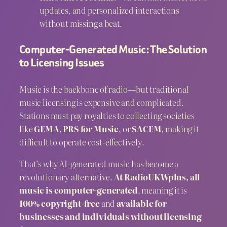
updates, and personalized interactions
without missing a beat.
Computer-Generated Music: The Solution
to Licensing Issues
Music is the backbone of radio—but traditional
music licensing is expensive and complicated.
Stations must pay royalties to collecting societies
like
GEMA
,
PRS for Music
, or
SACEM
, making it
difficult to operate cost-effectively.
That’s why AI-generated music has become a
revolutionary alternative.
At RadioUKWplus, all
music is computer-generated
, meaning it is
100% copyright-free
and
available for
businesses and individuals without licensing