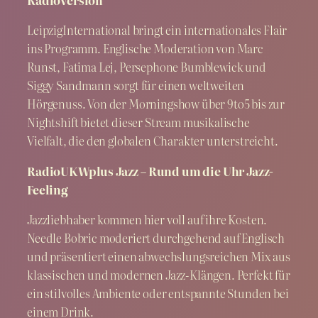
LeipzigInternational bringt ein internationales Flair
ins Programm. Englische Moderation von Marc
Runst, Fatima Lej, Persephone Bumblewick und
Siggy Sandmann sorgt für einen weltweiten
Hörgenuss. Von der Morningshow über 9to5 bis zur
Nightshift bietet dieser Stream musikalische
Vielfalt, die den globalen Charakter unterstreicht.
RadioUKWplus Jazz – Rund um die Uhr Jazz-
Feeling
Jazzliebhaber kommen hier voll auf ihre Kosten.
Needle Bobric moderiert durchgehend auf Englisch
und präsentiert einen abwechslungsreichen Mix aus
klassischen und modernen Jazz-Klängen. Perfekt für
ein stilvolles Ambiente oder entspannte Stunden bei
einem Drink.