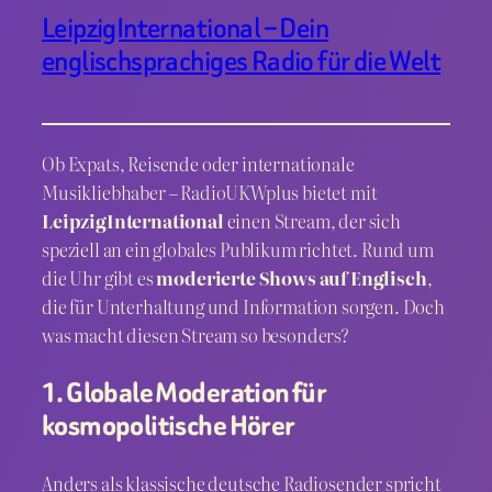
LeipzigInternational – Dein
englischsprachiges Radio für die Welt
Ob Expats, Reisende oder internationale
Musikliebhaber – RadioUKWplus bietet mit
LeipzigInternational
einen Stream, der sich
speziell an ein globales Publikum richtet. Rund um
die Uhr gibt es
moderierte Shows auf Englisch
,
die für Unterhaltung und Information sorgen. Doch
was macht diesen Stream so besonders?
1. Globale Moderation für
kosmopolitische Hörer
Anders als klassische deutsche Radiosender spricht