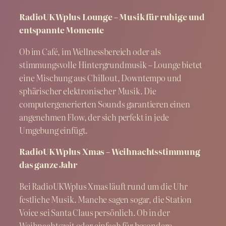
RadioUKWplus Lounge – Musik für ruhige und
entspannte Momente
Ob im Café, im Wellnessbereich oder als
stimmungsvolle Hintergrundmusik – Lounge bietet
eine Mischung aus Chillout, Downtempo und
sphärischer elektronischer Musik. Die
computergenerierten Sounds garantieren einen
angenehmen Flow, der sich perfekt in jede
Umgebung einfügt.
RadioUKWplus Xmas – Weihnachtsstimmung
das ganze Jahr
Bei RadioUKWplus Xmas läuft rund um die Uhr
festliche Musik. Manche sagen sogar, die Station
Voice sei Santa Claus persönlich. Ob in der
Weihnachtszeit oder einfach für besondere