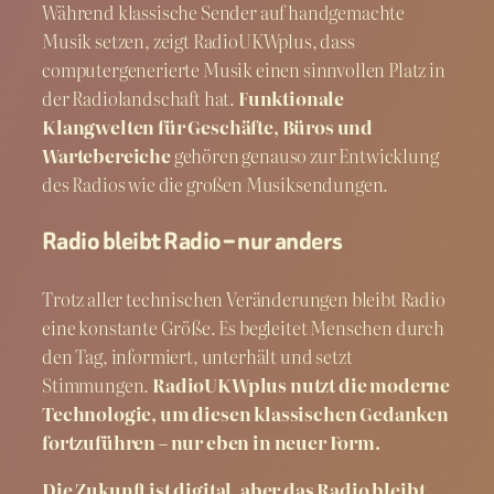
Während klassische Sender auf handgemachte
Musik setzen, zeigt RadioUKWplus, dass
computergenerierte Musik einen sinnvollen Platz in
der Radiolandschaft hat.
Funktionale
Klangwelten für Geschäfte, Büros und
Wartebereiche
gehören genauso zur Entwicklung
des Radios wie die großen Musiksendungen.
Radio bleibt Radio – nur anders
Trotz aller technischen Veränderungen bleibt Radio
eine konstante Größe. Es begleitet Menschen durch
den Tag, informiert, unterhält und setzt
Stimmungen.
RadioUKWplus nutzt die moderne
Technologie, um diesen klassischen Gedanken
fortzuführen – nur eben in neuer Form.
Die Zukunft ist digital, aber das Radio bleibt.