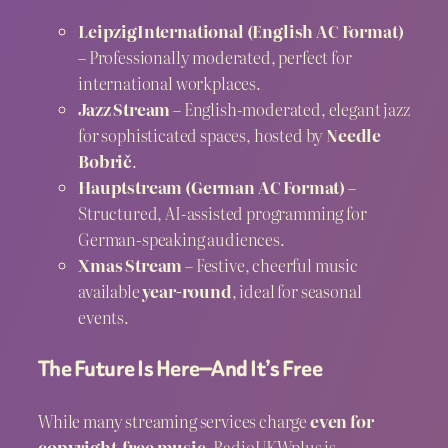
LeipzigInternational (English AC Format)
– Professionally moderated, perfect for
international workplaces.
Jazz Stream
– English-moderated, elegant jazz
for sophisticated spaces, hosted by
Needle
Bobrič
.
Hauptstream (German AC Format)
–
Structured, AI-assisted programming for
German-speaking audiences.
Xmas Stream
– Festive, cheerful music
available
year-round
, ideal for seasonal
events.
The Future Is Here—And It’s Free
While many streaming services charge
even for
copyright-free music
, RadioUKWplus is