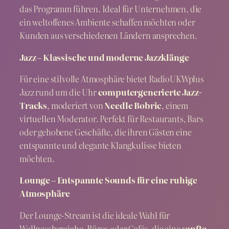
das Programm führen. Ideal für Unternehmen, die
ein weltoffenes Ambiente schaffen möchten oder
Kunden aus verschiedenen Ländern ansprechen.
Jazz – Klassische und moderne Jazzklänge
Für eine stilvolle Atmosphäre bietet RadioUKWplus
Jazz rund um die Uhr
computergenerierte Jazz-
Tracks
, moderiert von
Needle Bobric
, einem
virtuellen Moderator. Perfekt für Restaurants, Bars
oder gehobene Geschäfte, die ihren Gästen eine
entspannte und elegante Klangkulisse bieten
möchten.
Lounge – Entspannte Sounds für eine ruhige
Atmosphäre
Der Lounge-Stream ist die ideale Wahl für
Wellnessbereiche, Büros oder Cafés, die eine
sanfte