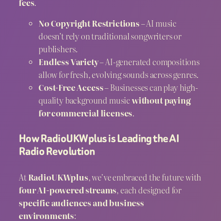
fees
.
No Copyright Restrictions
– AI music
doesn’t rely on traditional songwriters or
publishers.
Endless Variety
– AI-generated compositions
allow for fresh, evolving sounds across genres.
Cost-Free Access
– Businesses can play high-
quality background music
without paying
for commercial licenses
.
How RadioUKWplus is Leading the AI
Radio Revolution
At
RadioUKWplus
, we’ve embraced the future with
four AI-powered streams
, each designed for
specific audiences and business
environments
: