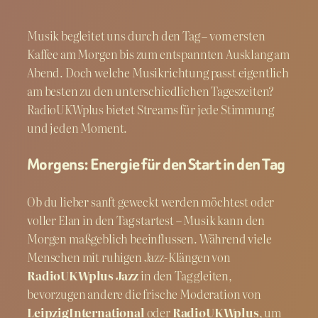
Musik begleitet uns durch den Tag – vom ersten
Kaffee am Morgen bis zum entspannten Ausklang am
Abend. Doch welche Musikrichtung passt eigentlich
am besten zu den unterschiedlichen Tageszeiten?
RadioUKWplus bietet Streams für jede Stimmung
und jeden Moment.
Morgens: Energie für den Start in den Tag
Ob du lieber sanft geweckt werden möchtest oder
voller Elan in den Tag startest – Musik kann den
Morgen maßgeblich beeinflussen. Während viele
Menschen mit ruhigen Jazz-Klängen von
RadioUKWplus Jazz
in den Tag gleiten,
bevorzugen andere die frische Moderation von
LeipzigInternational
oder
RadioUKWplus
, um