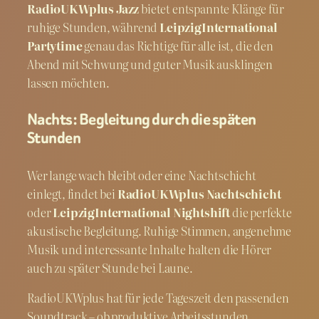
RadioUKWplus Jazz
bietet entspannte Klänge für
ruhige Stunden, während
LeipzigInternational
Partytime
genau das Richtige für alle ist, die den
Abend mit Schwung und guter Musik ausklingen
lassen möchten.
Nachts: Begleitung durch die späten
Stunden
Wer lange wach bleibt oder eine Nachtschicht
einlegt, findet bei
RadioUKWplus Nachtschicht
oder
LeipzigInternational Nightshift
die perfekte
akustische Begleitung. Ruhige Stimmen, angenehme
Musik und interessante Inhalte halten die Hörer
auch zu später Stunde bei Laune.
RadioUKWplus hat für jede Tageszeit den passenden
Soundtrack – ob produktive Arbeitsstunden,