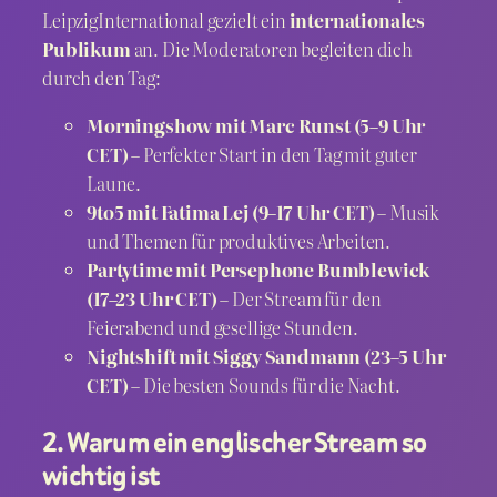
LeipzigInternational gezielt ein
internationales
Publikum
an. Die Moderatoren begleiten dich
durch den Tag:
Morningshow mit Marc Runst (5–9 Uhr
CET)
– Perfekter Start in den Tag mit guter
Laune.
9to5 mit Fatima Lej (9–17 Uhr CET)
– Musik
und Themen für produktives Arbeiten.
Partytime mit Persephone Bumblewick
(17–23 Uhr CET)
– Der Stream für den
Feierabend und gesellige Stunden.
Nightshift mit Siggy Sandmann (23–5 Uhr
CET)
– Die besten Sounds für die Nacht.
2. Warum ein englischer Stream so
wichtig ist