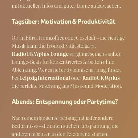
mit aktuellen Infos und guter Laune aufzuwachen.
Tagsüber: Motivation & Produktivität
Ob im Büro, Homeoffice oder Geschäft – die richtige
Musik kann die Produktivität steigern.
RadioUKWplus Lounge
sorgt mit seinen sanften
Lounge-Beats für konzentriertes Arbeiten ohne
Ablenkung. Wer es lieber dynamischer mag, findet
bei
LeipzigInternational
oder
RadioUKWplus
die perfekte Mischung aus Musik und Moderation.
Abends: Entspannung oder Partytime?
Nach einem langen Arbeitstag hat jeder andere
Bedürfnisse – die einen suchen Entspannung, die
anderen möchten in den Feierabend starten.