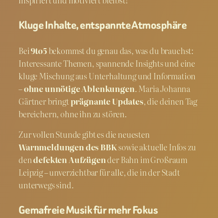
Kluge Inhalte, entspannte Atmosphäre
Bei
9to5
bekommst du genau das, was du brauchst:
Interessante Themen, spannende Insights und eine
kluge Mischung aus Unterhaltung und Information
–
ohne unnötige Ablenkungen
. Maria Johanna
Gärtner bringt
prägnante Updates
, die deinen Tag
bereichern, ohne ihn zu stören.
Zur vollen Stunde gibt es die neuesten
Warnmeldungen des BBK
sowie aktuelle Infos zu
den
defekten Aufzügen
der Bahn im Großraum
Leipzig – unverzichtbar für alle, die in der Stadt
unterwegs sind.
Gemafreie Musik für mehr Fokus