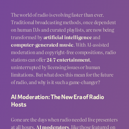
The world of radio is evolving faster than ever.
Traditional broadcasting methods, once dependent
on human DJs and curated playlists, are now being
transformed by
artificial intelligence
and
computer-generated music
. With AI-assisted
moderation and copyright-free compositions, radio
stations can offer
24/7 entertainment
,
uninterrupted by licensing issues or human
limitations. But what does this mean for the future
of radio, and why is it such a game-changer?
AI Moderation: The New Era of Radio
Hosts
Gone are the days when radio needed live presenters
at all hours.
AI moderators
, like those featured on