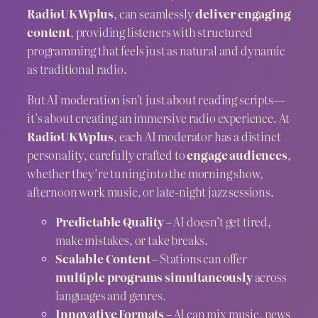
RadioUKWplus
, can seamlessly
deliver engaging
content
, providing listeners with structured
programming that feels just as natural and dynamic
as traditional radio.
But AI moderation isn’t just about reading scripts—
it’s about creating an immersive radio experience. At
RadioUKWplus
, each AI moderator has a distinct
personality, carefully crafted to
engage audiences
,
whether they’re tuning into the morning show,
afternoon work music, or late-night jazz sessions.
Predictable Quality
– AI doesn’t get tired,
make mistakes, or take breaks.
Scalable Content
– Stations can offer
multiple programs simultaneously
across
languages and genres.
Innovative Formats
– AI can mix music, news