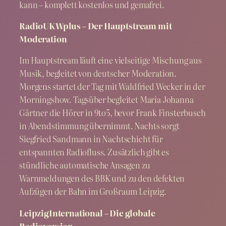
kann – komplett kostenlos und gemafrei.
RadioUKWplus – Der Hauptstream mit
Moderation
Im Hauptstream läuft eine vielseitige Mischung aus
Musik, begleitet von deutscher Moderation.
Morgens startet der Tag mit Waldfried Wecker in der
Morningshow. Tagsüber begleitet Maria Johanna
Gärtner die Hörer in 9to5, bevor Frank Finsterbusch
in Abendstimmung übernimmt. Nachts sorgt
Siegfried Sandmann in Nachtschicht für
entspannten Radiofluss. Zusätzlich gibt es
stündliche automatische Ansagen zu
Warnmeldungen des BBK und zu den defekten
Aufzügen der Bahn im Großraum Leipzig.
LeipzigInternational – Die globale
Radioversion