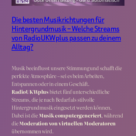
Die besten Musikrichtungen für
Hintergrundmusik – Welche Streams
von RadioUKWplus passen zu deinem
Alltag?
Musik beeinflusst unsere Stimmung und schafft die
perfekte Atmosphäre – sei es beim Arbeiten,
Entspannen oder in einem Geschäft.
RadioUKWplus
bietet fünf unterschiedliche
Streams, die je nach Bedarf als stilvolle
Hintergrundmusik eingesetzt werden können.
Dabei ist die
Musik computergeneriert
, während
die
Moderation von virtuellen Moderatoren
übernommen wird.